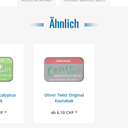
Ähnlich
ucalyptus
Oliver Twist Original
ak
Kautabak
HF *
ab 6.10 CHF *