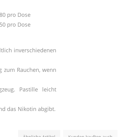
.80 pro Dose
.50 pro Dose
ältlich inverschiedenen
rang zum Rauchen, wenn
eug. Pastille leicht
d das Nikotin abgibt.
Ähnliche Artikel
Kunden kauften auch