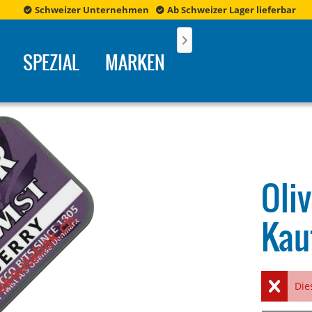
Schweizer Unternehmen
Ab Schweizer Lager lieferbar

SPEZIAL
MARKEN
Oli
Kau
Die